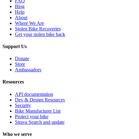
FAQ
Blog
Help
About
Where We Are
Stolen Bike Recoveries
Get your stolen bike back
Support Us
Donate
Store
Ambassadors
Resources
API documentation
Dev & Design Resources
Security
Bike Manufacturer List
Protect your bike
Strava Search and update
Who we serve