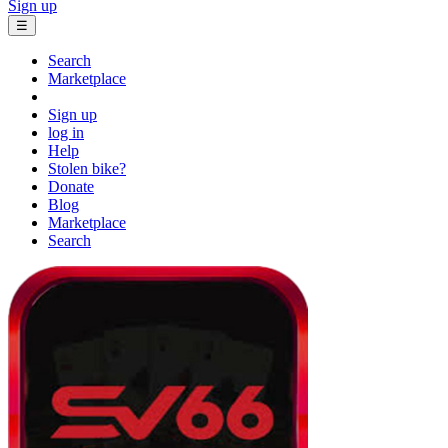
Sign up
☰
Search
Marketplace
Sign up
log in
Help
Stolen bike?
Donate
Blog
Marketplace
Search