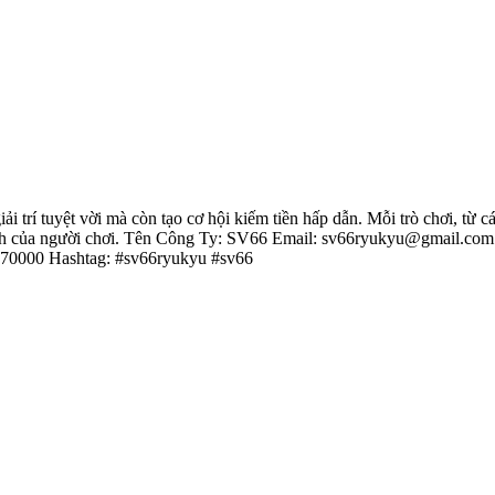
 trí tuyệt vời mà còn tạo cơ hội kiếm tiền hấp dẫn. Mỗi trò chơi, từ c
thích của người chơi. Tên Công Ty: SV66 Email: sv66ryukyu@gmail.c
: 70000 Hashtag: #sv66ryukyu #sv66