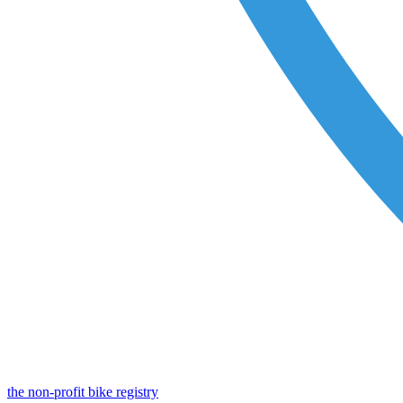
the non-profit bike registry