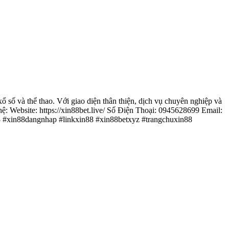
xổ số và thể thao. Với giao diện thân thiện, dịch vụ chuyên nghiệp và
hệ: Website: https://xin88bet.live/ Số Điện Thoại: 0945628699 Email:
 #xin88dangnhap #linkxin88 #xin88betxyz #trangchuxin88