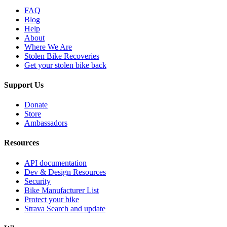
FAQ
Blog
Help
About
Where We Are
Stolen Bike Recoveries
Get your stolen bike back
Support Us
Donate
Store
Ambassadors
Resources
API documentation
Dev & Design Resources
Security
Bike Manufacturer List
Protect your bike
Strava Search and update