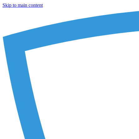
Skip to main content