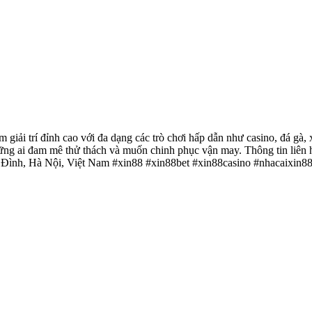
 giải trí đỉnh cao với đa dạng các trò chơi hấp dẫn như casino, đá gà, 
những ai đam mê thử thách và muốn chinh phục vận may. Thông tin liên 
ình, Hà Nội, Việt Nam #xin88 #xin88bet #xin88casino #nhacaixin88