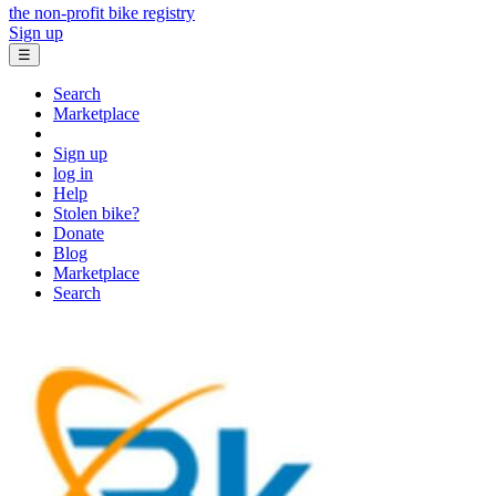
the non-profit bike registry
Sign up
☰
Search
Marketplace
Sign up
log in
Help
Stolen bike?
Donate
Blog
Marketplace
Search