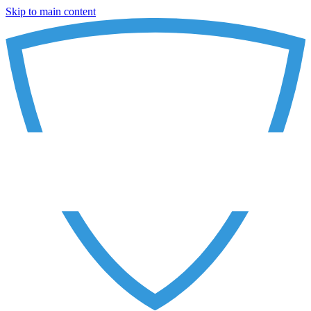
Skip to main content