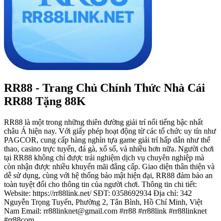
RR88 - Trang Chủ Chính Thức Nhà Cái
RR88 Tặng 88K
RR88 là một trong những thiên đường giải trí nổi tiếng bậc nhất
châu Á hiện nay. Với giấy phép hoạt động từ các tổ chức uy tín như
PAGCOR, cung cấp hàng nghìn tựa game giải trí hấp dẫn như thể
thao, casino trực tuyến, đá gà, xổ số, và nhiều hơn nữa. Người chơi
tại RR88 không chỉ được trải nghiệm dịch vụ chuyên nghiệp mà
còn nhận được nhiều khuyến mãi đẳng cấp. Giao diện thân thiện và
dễ sử dụng, cùng với hệ thống bảo mật hiện đại, RR88 đảm bảo an
toàn tuyệt đối cho thông tin của người chơi. Thông tin chi tiết:
Website: https://rr88link.net/ SĐT: 0358692934 Địa chỉ: 342
Nguyễn Trọng Tuyển, Phường 2, Tân Bình, Hồ Chí Minh, Việt
Nam Email: rr88linknet@gmail.com #rr88 #rr88link #rr88linknet
#rr88com