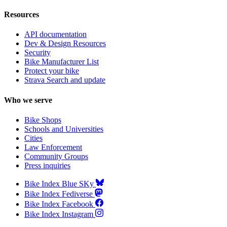
Resources
API documentation
Dev & Design Resources
Security
Bike Manufacturer List
Protect your bike
Strava Search and update
Who we serve
Bike Shops
Schools and Universities
Cities
Law Enforcement
Community Groups
Press inquiries
Bike Index Blue SKy
Bike Index Fediverse
Bike Index Facebook
Bike Index Instagram