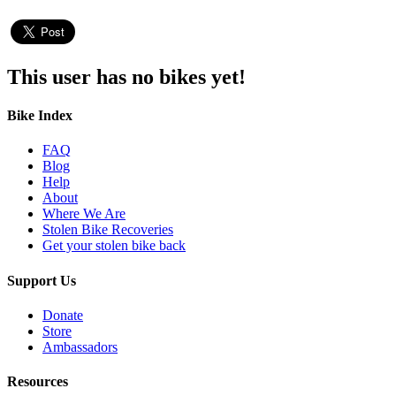
This user has no bikes yet!
Bike Index
FAQ
Blog
Help
About
Where We Are
Stolen Bike Recoveries
Get your stolen bike back
Support Us
Donate
Store
Ambassadors
Resources