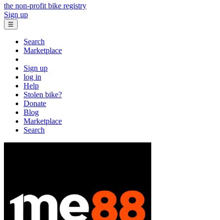
the non-profit bike registry
Sign up
☰
Search
Marketplace
Sign up
log in
Help
Stolen bike?
Donate
Blog
Marketplace
Search