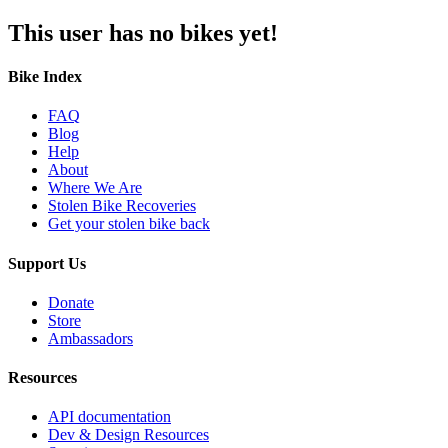
This user has no bikes yet!
Bike Index
FAQ
Blog
Help
About
Where We Are
Stolen Bike Recoveries
Get your stolen bike back
Support Us
Donate
Store
Ambassadors
Resources
API documentation
Dev & Design Resources