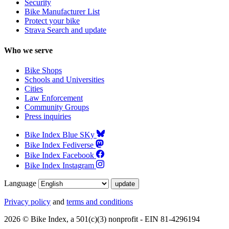
Security
Bike Manufacturer List
Protect your bike
Strava Search and update
Who we serve
Bike Shops
Schools and Universities
Cities
Law Enforcement
Community Groups
Press inquiries
Bike Index Blue SKy
Bike Index Fediverse
Bike Index Facebook
Bike Index Instagram
Language
Privacy policy
and
terms and conditions
2026 © Bike Index, a 501(c)(3) nonprofit - EIN 81-4296194