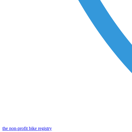
the non-profit bike registry