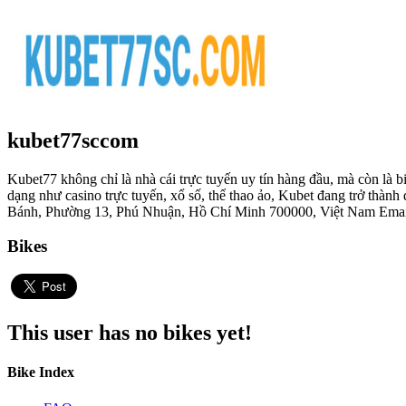
kubet77sccom
Kubet77 không chỉ là nhà cái trực tuyến uy tín hàng đầu, mà còn là bi
dạng như casino trực tuyến, xổ số, thể thao ảo, Kubet đang trở thà
Bánh, Phường 13, Phú Nhuận, Hồ Chí Minh 700000, Việt Nam Emai
Bikes
This user has no bikes yet!
Bike Index