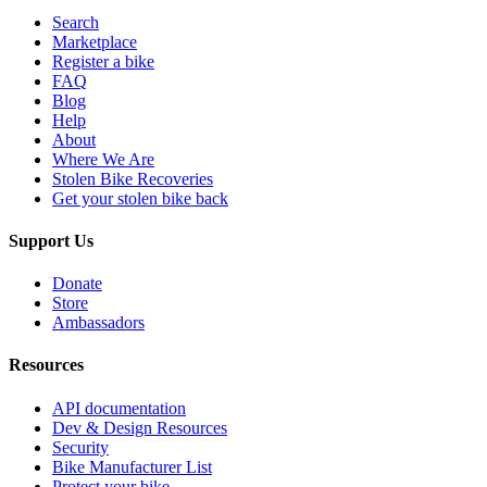
Search
Marketplace
Register a bike
FAQ
Blog
Help
About
Where We Are
Stolen Bike Recoveries
Get your stolen bike back
Support Us
Donate
Store
Ambassadors
Resources
API documentation
Dev & Design Resources
Security
Bike Manufacturer List
Protect your bike