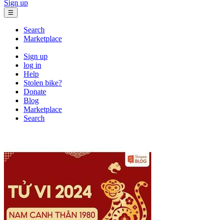
Sign up
☰
Search
Marketplace
Sign up
log in
Help
Stolen bike?
Donate
Blog
Marketplace
Search