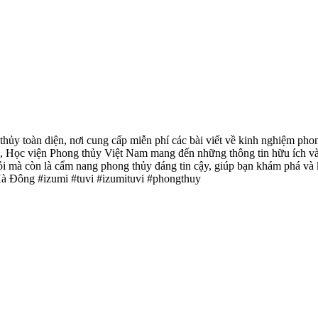
hủy toàn diện, nơi cung cấp miễn phí các bài viết về kinh nghiệm phon
g, Học viện Phong thủy Việt Nam mang đến những thông tin hữu ích và
ỏi mà còn là cẩm nang phong thủy đáng tin cậy, giúp bạn khám phá và 
 Hà Đông #izumi #tuvi #izumituvi #phongthuy