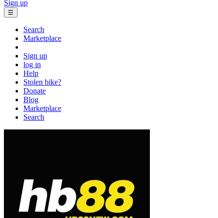
Sign up
☰
Search
Marketplace
Sign up
log in
Help
Stolen bike?
Donate
Blog
Marketplace
Search