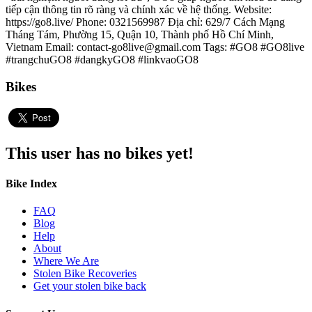
tiếp cận thông tin rõ ràng và chính xác về hệ thống. Website:
https://go8.live/ Phone: 0321569987 Địa chỉ: 629/7 Cách Mạng
Tháng Tám, Phường 15, Quận 10, Thành phố Hồ Chí Minh,
Vietnam Email: contact-go8live@gmail.com Tags: #GO8 #GO8live
#trangchuGO8 #dangkyGO8 #linkvaoGO8
Bikes
This user has no bikes yet!
Bike Index
FAQ
Blog
Help
About
Where We Are
Stolen Bike Recoveries
Get your stolen bike back