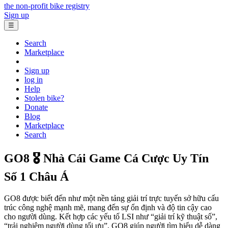
the non-profit bike registry
Sign up
☰
Search
Marketplace
Sign up
log in
Help
Stolen bike?
Donate
Blog
Marketplace
Search
GO8 🎖️ Nhà Cái Game Cá Cược Uy Tín
Số 1 Châu Á
GO8 được biết đến như một nền tảng giải trí trực tuyến sở hữu cấu
trúc công nghệ mạnh mẽ, mang đến sự ổn định và độ tin cậy cao
cho người dùng. Kết hợp các yếu tố LSI như “giải trí kỹ thuật số”,
“trải nghiệm người dùng tối ưu”, GO8 giúp người tìm hiểu dễ dàng