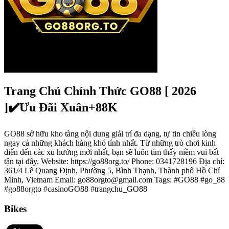
Trang Chủ Chính Thức GO88 [ 2026
]✔️Ưu Đãi Xuân+88K
GO88 sở hữu kho tàng nội dung giải trí đa dạng, tự tin chiều lòng
ngay cả những khách hàng khó tính nhất. Từ những trò chơi kinh
điển đến các xu hướng mới nhất, bạn sẽ luôn tìm thấy niềm vui bất
tận tại đây. Website: https://go88org.to/ Phone: 0341728196 Địa chỉ:
361/4 Lê Quang Định, Phường 5, Bình Thạnh, Thành phố Hồ Chí
Minh, Vietnam Email: go88orgto@gmail.com Tags: #GO88 #go_88
#go88orgto #casinoGO88 #trangchu_GO88
Bikes