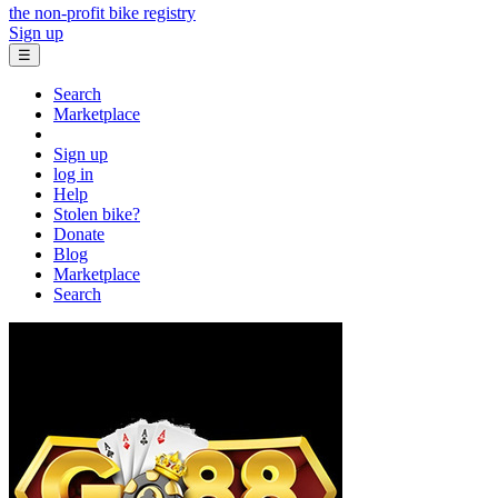
the non-profit bike registry
Sign up
☰
Search
Marketplace
Sign up
log in
Help
Stolen bike?
Donate
Blog
Marketplace
Search