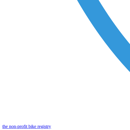
the non-profit bike registry