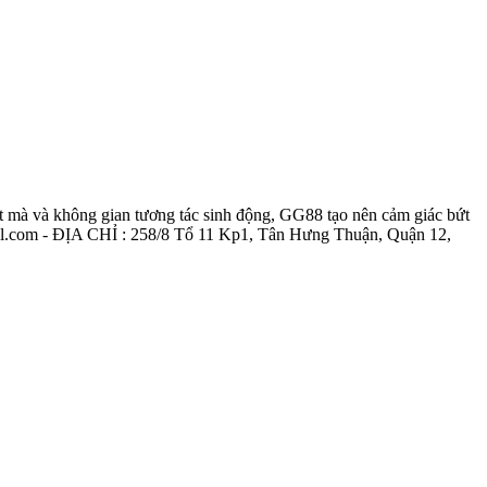
ượt mà và không gian tương tác sinh động, GG88 tạo nên cảm giác bứt
il.com - ĐỊA CHỈ : 258/8 Tổ 11 Kp1, Tân Hưng Thuận, Quận 12,