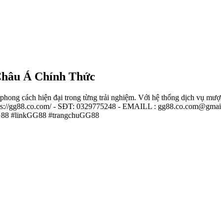
hâu Á Chính Thức
và phong cách hiện đại trong từng trải nghiệm. Với hệ thống dịch vụ m
ttps://gg88.co.com/ - SĐT: 0329775248 - EMAILL : gg88.co.com@gma
G88 #linkGG88 #trangchuGG88