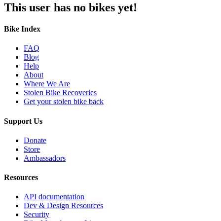
This user has no bikes yet!
Bike Index
FAQ
Blog
Help
About
Where We Are
Stolen Bike Recoveries
Get your stolen bike back
Support Us
Donate
Store
Ambassadors
Resources
API documentation
Dev & Design Resources
Security