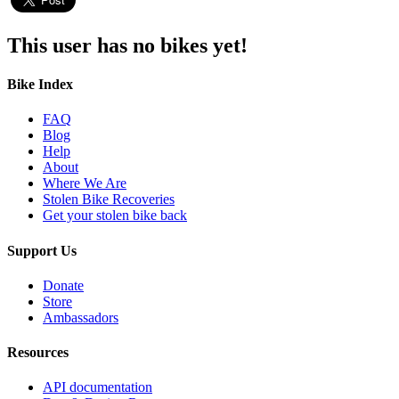
This user has no bikes yet!
Bike Index
FAQ
Blog
Help
About
Where We Are
Stolen Bike Recoveries
Get your stolen bike back
Support Us
Donate
Store
Ambassadors
Resources
API documentation