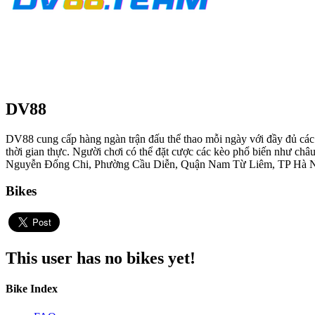
DV88
DV88 cung cấp hàng ngàn trận đấu thể thao mỗi ngày với đầy đủ cá
thời gian thực. Người chơi có thể đặt cược các kèo phổ biến như châu 
Nguyễn Đổng Chi, Phường Cầu Diễn, Quận Nam Từ Liêm, TP Hà Nội
Bikes
This user has no bikes yet!
Bike Index