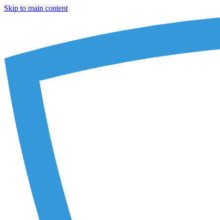
Skip to main content