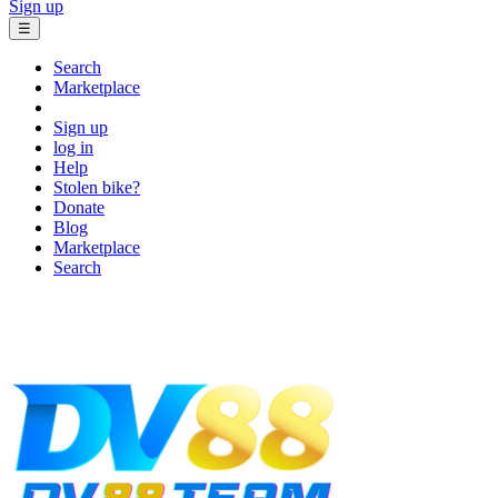
Sign up
☰
Search
Marketplace
Sign up
log in
Help
Stolen bike?
Donate
Blog
Marketplace
Search