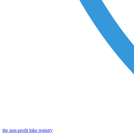
the non-profit bike registry