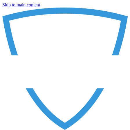
Skip to main content