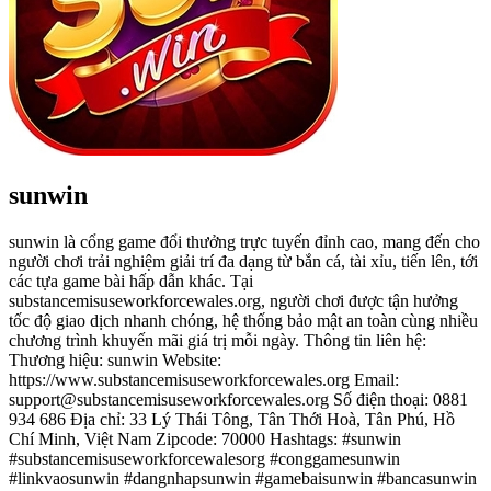
sunwin
sunwin là cổng game đổi thưởng trực tuyến đỉnh cao, mang đến cho
người chơi trải nghiệm giải trí đa dạng từ bắn cá, tài xỉu, tiến lên, tới
các tựa game bài hấp dẫn khác. Tại
substancemisuseworkforcewales.org, người chơi được tận hưởng
tốc độ giao dịch nhanh chóng, hệ thống bảo mật an toàn cùng nhiều
chương trình khuyến mãi giá trị mỗi ngày. Thông tin liên hệ:
Thương hiệu: sunwin Website:
https://www.substancemisuseworkforcewales.org Email:
support@substancemisuseworkforcewales.org Số điện thoại: 0881
934 686 Địa chỉ: 33 Lý Thái Tông, Tân Thới Hoà, Tân Phú, Hồ
Chí Minh, Việt Nam Zipcode: 70000 Hashtags: #sunwin
#substancemisuseworkforcewalesorg #conggamesunwin
#linkvaosunwin #dangnhapsunwin #gamebaisunwin #bancasunwin