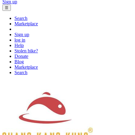
Sign up
☰
Search
Marketplace
Sign up
log in
Help
Stolen bike?
Donate
Blog
Marketplace
Search