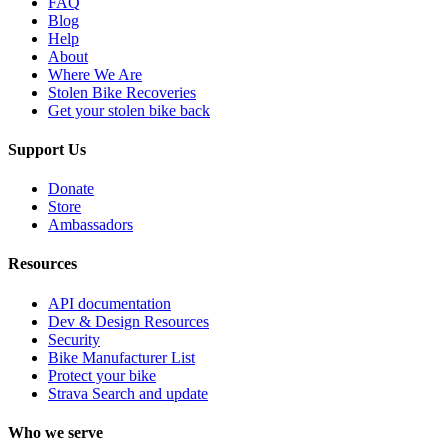
FAQ
Blog
Help
About
Where We Are
Stolen Bike Recoveries
Get your stolen bike back
Support Us
Donate
Store
Ambassadors
Resources
API documentation
Dev & Design Resources
Security
Bike Manufacturer List
Protect your bike
Strava Search and update
Who we serve