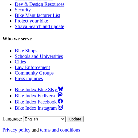
Dev & Design Resources
Security
Bike Manufacturer List
Protect your bike
Strava Search and update
Who we serve
Bike Shops
Schools and Universities
Cities
Law Enforcement
Community Groups
Press inquiries
Bike Index Blue SKy
Bike Index Fediverse
Bike Index Facebook
Bike Index Instagram
Language
Privacy policy
and
terms and conditions