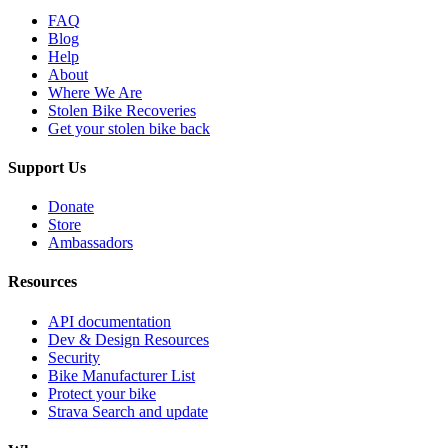
FAQ
Blog
Help
About
Where We Are
Stolen Bike Recoveries
Get your stolen bike back
Support Us
Donate
Store
Ambassadors
Resources
API documentation
Dev & Design Resources
Security
Bike Manufacturer List
Protect your bike
Strava Search and update