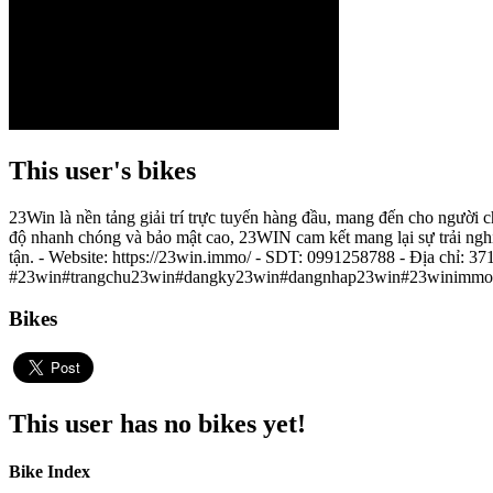
This user's bikes
23Win là nền tảng giải trí trực tuyến hàng đầu, mang đến cho người c
độ nhanh chóng và bảo mật cao, 23WIN cam kết mang lại sự trải nghi
tận. - Website: https://23win.immo/ - SDT: 0991258788 - Địa chỉ
#23win#trangchu23win#dangky23win#dangnhap23win#23winimmo
Bikes
This user has no bikes yet!
Bike Index