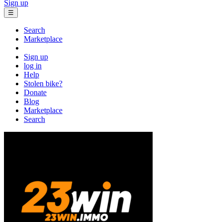
Sign up
☰
Search
Marketplace
Sign up
log in
Help
Stolen bike?
Donate
Blog
Marketplace
Search