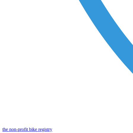
the non-profit bike registry