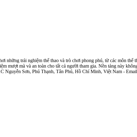
hơi những trải nghiệm thể thao và trò chơi phong phú, từ các môn thể 
ệm mượt mà và an toàn cho tất cả người tham gia. Nền tảng này không 
: 371C Nguyễn Sơn, Phú Thạnh, Tân Phú, Hồ Chí Minh, Việt Nam - Em