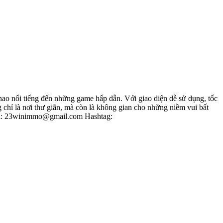
thao nổi tiếng đến những game hấp dẫn. Với giao diện dễ sử dụng, tốc
chỉ là nơi thư giãn, mà còn là không gian cho những niềm vui bất
ail: 23winimmo@gmail.com Hashtag: