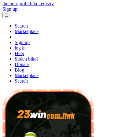
the non-profit bike registry
Sign up
☰
Search
Marketplace
Sign up
log in
Help
Stolen bike?
Donate
Blog
Marketplace
Search