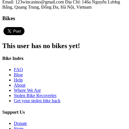
Email: 123wincasino@gmail.com Địa Chỉ: 146a Nguyễn Lương
Bằng, Quang Trung, Đống Đa, Hà Nội, Vietnam
Bikes
This user has no bikes yet!
Bike Index
FAQ
Blog
Help
About
Where We Are
Stolen Bike Recoveries
Get your stolen bike back
Support Us
Donate
Store