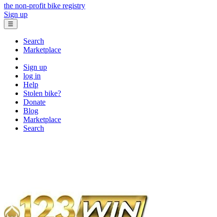
the non-profit bike registry
Sign up
☰
Search
Marketplace
Sign up
log in
Help
Stolen bike?
Donate
Blog
Marketplace
Search