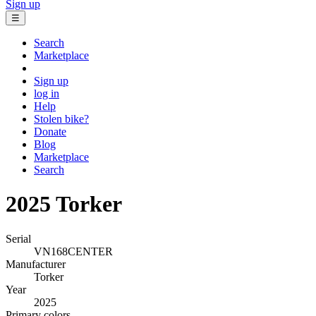
Sign up
☰
Search
Marketplace
Sign up
log in
Help
Stolen bike?
Donate
Blog
Marketplace
Search
2025 Torker
Serial
VN168CENTER
Manufacturer
Torker
Year
2025
Primary colors