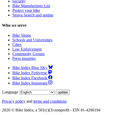
Security
Bike Manufacturer List
Protect your bike
Strava Search and update
Who we serve
Bike Shops
Schools and Universities
Cities
Law Enforcement
Community Groups
Press inquiries
Bike Index Blue SKy
Bike Index Fediverse
Bike Index Facebook
Bike Index Instagram
Language
Privacy policy
and
terms and conditions
2026 © Bike Index, a 501(c)(3) nonprofit - EIN 81-4296194