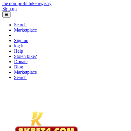
the non-profit bike registry
Sign up
☰
Search
Marketplace
Sign up
log in
Help
Stolen bike?
Donate
Blog
Marketplace
Search