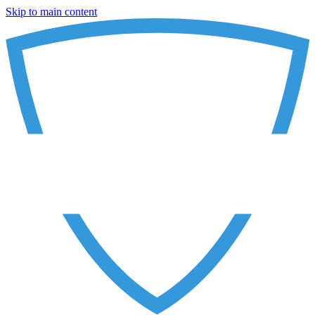
Skip to main content