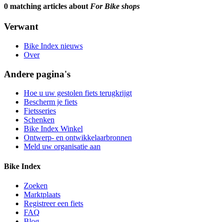
0 matching articles about
For Bike shops
Verwant
Bike Index nieuws
Over
Andere pagina's
Hoe u uw gestolen fiets terugkrijgt
Bescherm je fiets
Fietsseries
Schenken
Bike Index Winkel
Ontwerp- en ontwikkelaarbronnen
Meld uw organisatie aan
Bike Index
Zoeken
Marktplaats
Registreer een fiets
FAQ
Blog