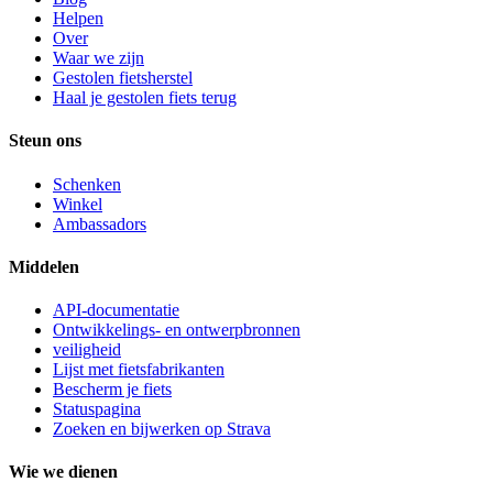
Helpen
Over
Waar we zijn
Gestolen fietsherstel
Haal je gestolen fiets terug
Steun ons
Schenken
Winkel
Ambassadors
Middelen
API-documentatie
Ontwikkelings- en ontwerpbronnen
veiligheid
Lijst met fietsfabrikanten
Bescherm je fiets
Statuspagina
Zoeken en bijwerken op Strava
Wie we dienen