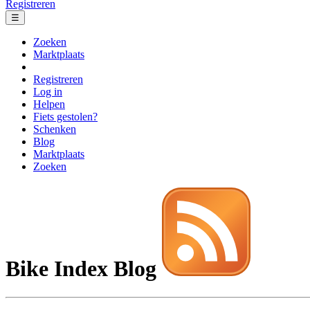
Registreren
☰
Zoeken
Marktplaats
Registreren
Log in
Helpen
Fiets gestolen?
Schenken
Blog
Marktplaats
Zoeken
Bike Index Blog